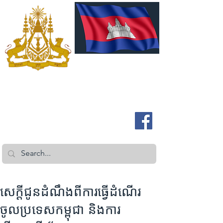
ROYAL EMBASSY OF CAMBODIA
Australia and New Zealand
សេក្តីជូនដំណឹងពីការធ្វើដំណើរ
ចូលប្រទេសកម្ពុជា និងការ