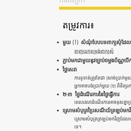
តម្រូវការ៖
មួយ (1)
សំណុំបែបបទពាក្យសុំដែល
ទាញយកទម្រង់ពាក្យសុំ
ភ្ជាប់មកជាមួយនូវច្បាប់ចម្លងប័ណ្ណបើក
ថ្លៃសេវា
ការទូទាត់ត្រូវតែជា (សាច់ប្រាក់ម
អ្នកអាចបង់ប្រាក់មួយ (១) ពិនិត្យ
២-៣
ថ្ងៃដំណើរការនៃថ្ងៃធ្វើការ
ពេលវេលាដំណើរការអាចខុសគ្នាប្រស
ស្រោមសំបុត្រប្រៃសណីយ៍ត្រឡប់មក
ស្រោមសំបុត្រត្រឡប់មកវិញដែល
ទេ។