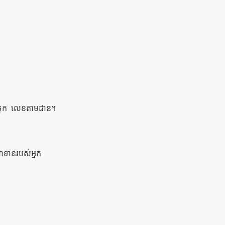
ទុក
លេខតាមដាន។
ណទានរបស់អ្នក