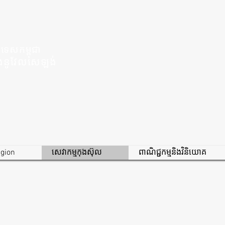
រទេសកម្ពុជា
ីនិងនូវែលសេឡង់
igion
សេវាកម្មកុងស៊ុល
ពាណិជ្ជកម្មនិងវិនិយោគ