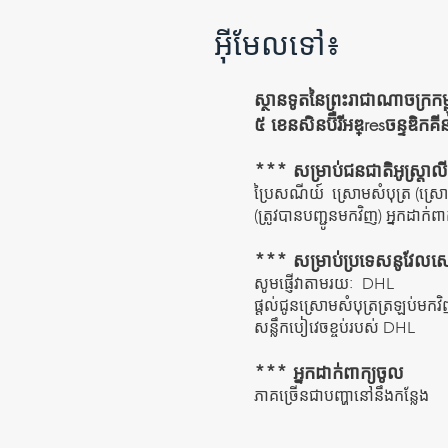
អ៊ីមែលទៅ៖
ស្ថានទូតនៃព្រះរាជាណាចក្រកម្
៥ ខេនសិនប៊ឺរីអឌ្resចន្ទឌិក
*** សម្រាប់ជនជាតិអូស្ត្រាលី
ប្រៃសណីយ៍
ស្រោមសំបុត្រ (ស្
(ត្រូវបានបញ្ជូនមកវិញ) អ្នកដាក់
*** សម្រាប់ប្រទេសនូវែលសេ
សូមផ្ញើវាតាមរយៈ
DHL
ផ្តល់ជូនស្រោមសំបុត្រត្រឡប់
សន្លឹកបៀវេចខ្ចប់របស់ DHL
*** អ្នកដាក់ពាក្យចូល
ភាគច្រើនជាបញ្ហានៅនឹងកន្លែង