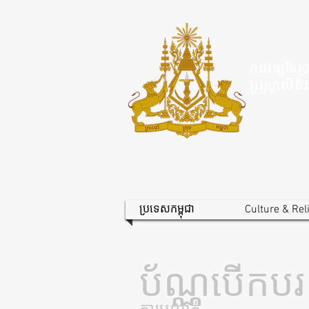
រាជវង្សនៃប្
អូស្ត្រាល
ប្រទេសកម្ពុជា
Culture & Rel
ប័ណ្ណបើកបរ
ការបញ្ជាក់