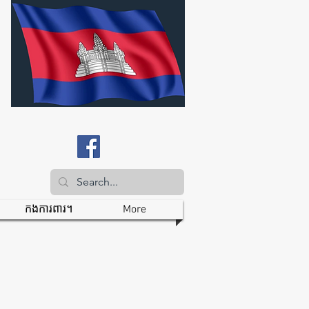
កងការពារ។
More