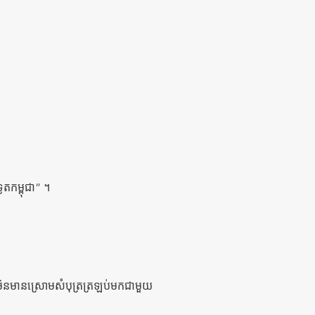
ូតកម្ពុជា” ។
ើមិនមានស្រោមសំបុត្រត្រឡប់មកជាមួយ