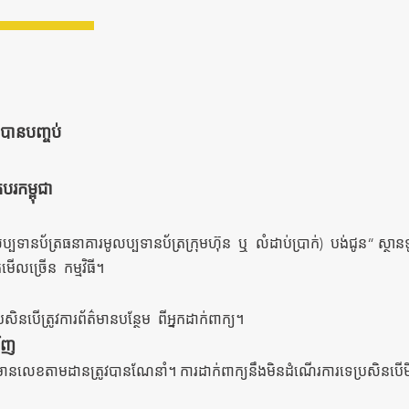
បានបញ្ចប់
​
បរកម្ពុជា
ូលប្បទានប័ត្រធនាគារមូលប្បទានប័ត្រក្រុមហ៊ុន
ឬ
លំដាប់ប្រាក់)
បង់ជូន“ ស្ថានទ
រកមើលច្រើន
កម្មវិធី។
ិនបើត្រូវការព័ត៌មានបន្ថែម
ពីអ្នកដាក់ពាក្យ។
វិញ
ការដាក់ពាក្យនឹងមិនដំណើរការទេប្រសិនប
​
មានលេខតាមដានត្រូវបានណែនាំ។