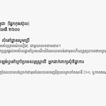
ពុជា
(ផ្នែកកុងស៊ុល)
គីនអេធី ២៦០០
លំនៅដ្ឋានសូមប្រើ
រោមសំបុត្រពណ៌លឿង)
ជាមួយលេខតាមដាន។
ពាក្យត្រូវផ្តល់អាស័យដ្ឋានប្រៃសណីយ៍ដែលបានបង់ជាមុនហើយត្រូវប្រាកដថារក្សា
ឡង់ឬនៅក្រៅប្រទេសអូស្ត្រាលី
អ្នកដាក់ពាក្យសុំទិដ្ឋាការ
មកវិញដែលបានបង់ប្រាក់ជាមុនដែលបានចេញវិក្កយបត្រទៅគណនី DHL ឬកាតឥ