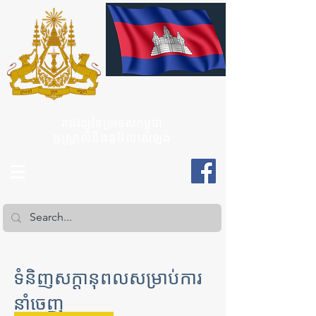
រាជវង្សនៃប្រទេសកម្ពុជា
អូស្ត្រាលីនិងនូវែលសេឡង់
ទំនិញសក្តានុពលសម្រាប់ការ
នាំចេញ