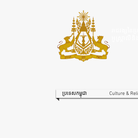
រាជវង្សនៃប្
អូស្ត្រាល
ប្រទេសកម្ពុជា
Culture & Rel