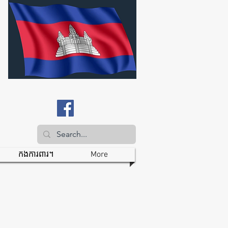
កងការពារ។
More