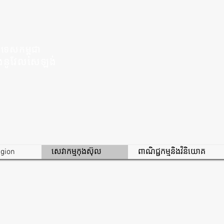
រទេសកម្ពុជា
ីនិងនូវែលសេឡង់
igion
សេវាកម្មកុងស៊ុល
ពាណិជ្ជកម្មនិងវិនិយោគ