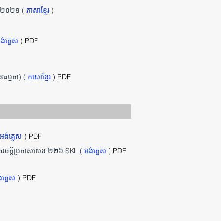
នាំ ២០២១ (
ភាសាខ្មែរ
)
ង់គ្លេស
) PDF
ែនធម្មតា) (
ភាសាខ្មែរ
) PDF
អង់គ្លេស
) PDF
្នុងសេចក្តីប្រកាសលេខ ២២៦ SKL (
អង់គ្លេស
) PDF
់គ្លេស
) PDF