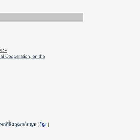
 PDF
nal Cooperation, on the
កពីនិងឆ្លងកាត់ឥណ្ឌា (
ខ្មែរ
|