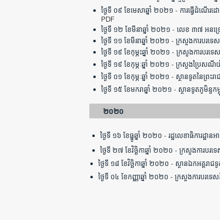
ថ្ងៃទី ០៩ ខែមេសាឆ្នាំ ២០២១ - ការធ្វើដំណើរដោយ
PDF
ថ្ងៃទី ១២ ខែមីនាឆ្នាំ ២០២១ - លេខ ៣៧ អនទ្
ថ្ងៃទី ១១ ខែមីនាឆ្នាំ ២០២១ - ក្រសួងការបរទេសនិ
ថ្ងៃទី ១៩ ខែកុម្ភះឆ្នាំ ២០២១ - ក្រសួងការបរទេសន
ថ្ងៃទី ១៩ ខែកុម្ភៈឆ្នាំ ២០២១ - ក្រសួងប្
ថ្ងៃទី ០១ ខែកុម្ភៈឆ្នាំ ២០២១ - ស្ថានទូតនៃព្រ
ថ្ងៃទី ១៥ ខែមករាឆ្នាំ ២០២១ - ស្ថានទូតភូមិន្ទក
២០២០
ថ្ងៃទី ១៦ ខែធ្នូឆ្នាំ ២០២០ - រដ្ឋលេខាធិការដ្ឋា
ថ្ងៃទី ២៧ ខែវិច្ឆិកាឆ្នាំ ២០២០ - ក្រសួងការ
ថ្ងៃទី ១៨ ខែវិច្ឆិកាឆ្នាំ ២០២០ - ស្ថានឯកអគ្គរាជ
ថ្ងៃទី ០៤ ខែកញ្ញាឆ្នាំ ២០២០ - ក្រសួងការបរទេសន