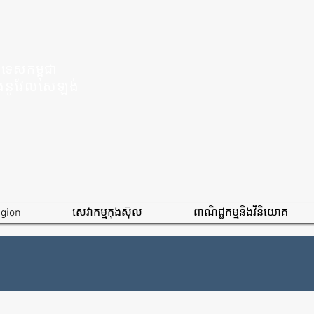
រទេសកម្ពុជា
ីនិងនូវែលសេឡង់
igion
សេវាកម្មកុងស៊ុល
ពាណិជ្ជកម្មនិងវិនិយោគ
២