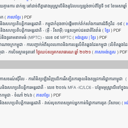
គ្មានការ ដាក់ឲ្យ នៅដាច់ពីគ្នារវាងអូស្ត្រាលីនិងនូវែលហ្សេឡង់ចាប់ពីថ្ងៃទី ១៩ ខែមេសាឆ្
រេក (
ភាសាខ្មែរ
) PDF
ងសហប្រតិបត្តិការអន្តរជាតិ - កម្ពុជាកំពុងចាប់ផ្តើមចាក់វ៉ាក់សាំងការពារជំងឺកូវីដ -១៩ (
អ
ិងសហប្រតិបត្តិការអន្តរជាតិ - (អ៊ី - វីសាអ៊ី) បន្តសម្រាប់ជនជាតិតៃវ៉ាន់ (
ខ្មែរ
) PDF
រៃសណីយ៍និងទូរគមនាគមន៍ (MPTC) - លេខ ០៩ MPTC (
អង់គ្លេស
|
ខ្មែរ
) PDF
ះរាជាណាចក្រកម្ពុជា - ការបញ្ជាក់អំពីសុពលភាពនិងការបន្តលិខិតឆ្លងដែនកម្ពុជា (លិខិតឆ្លងដ
ម្ពុជា - ការបិទស្ថានទូតនៅ
ថ្ងៃឈប់សម្រាកសាធារណៈឆ្នាំ ២០២១
(
ភាសាអង់គ្លេស
) PDF
នអាកាសចរណ៍ស៊ីវិល - ការពិនិត្យឡើងវិញលើការរឹតត្បិតការចូលនិងតម្រូវការទិដ្ឋាការកម្ពុជា
(
បរទេសនិងសហប្រតិបត្តិការអន្តរជាតិ - លេខ ២០១៤ MFA -IC/LC6 - បន្ថែមអូស្រ្តាលីទៅក
ទូតកម្ពុជា - ចំណាំ ២៤៦ (
ភាសាខ្មែរ
) PDF
ិងសហប្រតិបត្តិការអន្តរជាតិ - វាស់សុខភាពសម្រាប់អ្នកកាន់ទិដ្ឋាការការទូត (វីសាអេ) (
អង