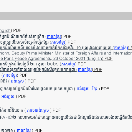
nglish
) PDF
អ្នកដំណើរមកពីតំបន់អាហ្រិក (
ភាសាខ្មែរ
) PDF
ូស្រ្តាលីរបស់សិស្ស-និស្សិតខ្មែរ (
ភាសាខ្មែរ
) PDF
ឡីស័ករបស់អ្នកដំណើរមកពីបរទេសដែលបានចាក់វ៉ាក់សាំងកូវីដ-19 មូលដ្ឋានពេញលេញ (
ភាសាខ្មែរ
)
n, Deputy Prime Minister, Minister of Foreign Affairs and Internatio
the Paris Peace Agreements, 23 October 2021 (English
) PDF
មព្រាងទីក្រុងប៉ារីសថ្ងៃទី ២៣ តុលា ២០២១ (
ភាសាខ្មែរ
) PDF
វិធានសុខាភិបាលសម្រាប់អ្នកដំណើរចូលមកកម្ពុជា (
ភាសាខ្មែរ
) PDF
 (
ភាសាខ្មែរ
) PDF
នីធីវ (
អង់គ្លេស
) PDF
ែកសម្រាប់អ្នកដំណើរដែលចូលមកប្រទេសកម្ពុជា (
អង់គ្លេស+ខ្មែរ
) PDF
(
អង់គ្លេស
) PDF
័ត៌មានវិនិយោគ (
ភាសាអង់គ្លេស
) PDF
 MFA -IC/២ ការហាមឃាត់ជាបណ្តោះអាសន្នលើជនជាតិឥណ្ឌានិងជនបរទេសដែលធ្វើដំណើរម
នាំ ២០២១ (
ភាសាខ្មែរ
) PDF