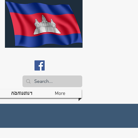
កងការពារ។
More