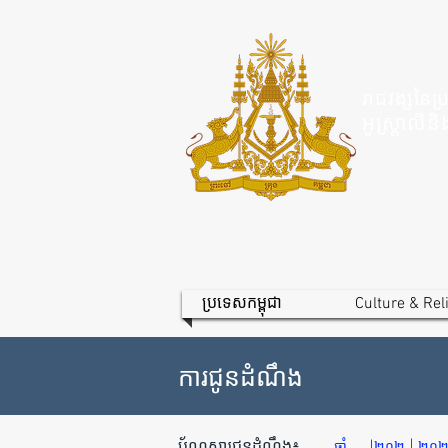
រាជវង្សនៃប្
អូស្ត្រាល
ប្រទេសកម្ពុជា
Culture & Rel
ការជូនដំណឹង
|
ប័ណ្ណសារជូនដំណឹង៖
|
ឆ្នាំ
២០២
២០