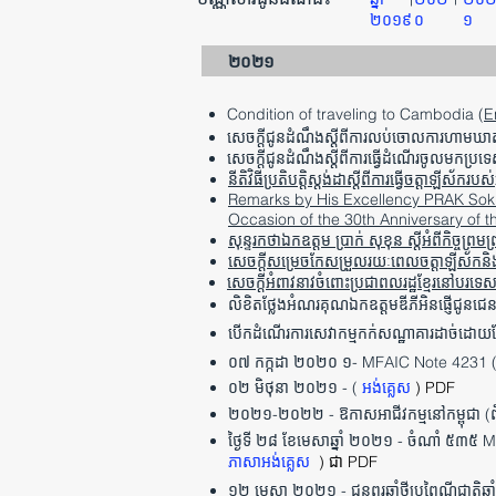
២០១៩
០
១
២០២១
Condition of traveling to Cambodia (
E
សេចក្តីជូនដំណឹងស្តីពីការលប់ចោលការហាមឃាត់
សេចក្តីជូនដំណឹងស្តីពីការធ្វើដំណើរចូលមកប្រទេសអ
នីតិវិធីប្រតិបត្តិស្តង់ដាស្តីពីការធ្វើចត្តា
Remarks by His Excellency PRAK Sokhon
Occasion of the 30th Anniversary of 
សុន្ទរកថាឯកឧត្តម ប្រាក់ សុខុន ស្តីអំពីកិច្ចព្រ
សេចក្តីសម្រេចកែសម្រួលរយៈពេលចត្តាឡីស័កនិង
សេចក្តីអំពាវនាវចំពោះប្រជាពលរដ្ឋខ្មែរនៅបរទេស
លិខិតថ្លែងអំណរគុណឯកឧត្តមឌីភីអិនផ្ញើជូនជេន
បើកដំណើរការសេវាកម្មកក់សណ្ឋាគារដាច់ដោយឡ
០៧ កក្កដា ២០២០ ១- MFAIC Note 4231 
០២ មិថុនា ២០២១ - (
អង់គ្លេស
) PDF
២០២១-២០២២ - ឱកាសអាជីវកម្មនៅកម្ពុជា (ព
ថ្ងៃទី ២៨ ខែមេសាឆ្នាំ ២០២១ - ចំណាំ ៥៣៥
ភាសាអង់គ្លេស
) ជា PDF
១២ មេសា ២០២១ - ជូនពរឆ្នាំថ្មីប្រពៃណីជាតិឆ្