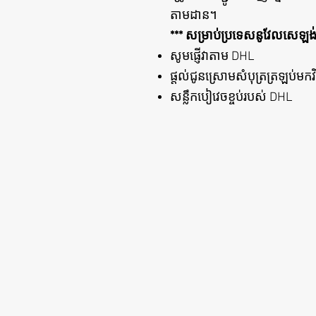
​
តាមដាន។
*** សម្រាប់ប្រទេសនូវែលសេឡង់ឬអ្
សូមផ្ញើវាតាម DHL
ផ្តល់ជូនស្រោមសំបុត្រត្រឡប
សន្លឹកបៀវេចខ្ចប់របស់ DHL