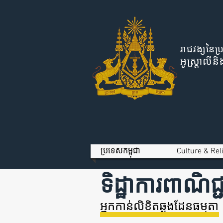
រាជវង្សនៃប្
អូស្ត្រាល
ប្រទេសកម្ពុជា
Culture & Rel
ទិដ្ឋាការពាណិជ្
អ្នកកាន់លិខិតឆ្លងដែនធម្មតា