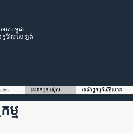
រទេសកម្ពុជា
ីនិងនូវែលសេឡង់
igion
សេវាកម្មកុងស៊ុល
ពាណិជ្ជកម្មនិងវិនិយោគ
ជកម្ម