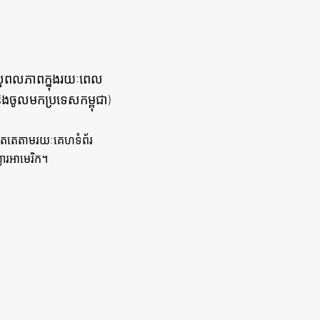
មានសុពលភាពក្នុងរយៈពេល
ិងចូលមកប្រទេសកម្ពុជា)
ងហ្វតតេតាមរយៈគេហទំព័រ
លារអាមេរិក។