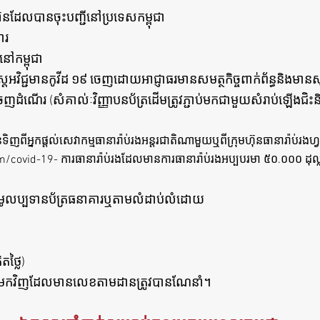
ហ៊ុនដែលបានចុះបញ្ជីនៅប្រទេសកម្ពុជា
ារ
ៅកម្ពុជា
តេស្តអវិជ្ជមានកូវីដ ១៩ ចេញដោយអាជ្ញាធរមានសមត្ថកិច្ចពាក់ព័ន្ធនិង
ណើរ (សំគាល់ៈវិញ្ញាបនប័ត្រដើមត្រូវភ្ជាប់មកជាមួយសំរាប់ឡើងជិះន
ានទិញពីអ្នកផ្តល់សេវាកម្មធានារ៉ាប់រងអន្តរជាតិណាមួយឬពីក្រុមហ៊ុនធានារ៉ាប់រ
m/covid-19-
ការធានារ៉ាប់រងដែលមានការធានារ៉ាប់រងអប្បបរមា ៥០.០០០ ដុល្
់ / មូលប្បទានប័ត្រធនាគារឬតាមលំដាប់លំដោយ
តថ្លៃ)
​
រឡប់មកវិញដែលមានលេខតាមដានត្រូវបានណែនាំ។