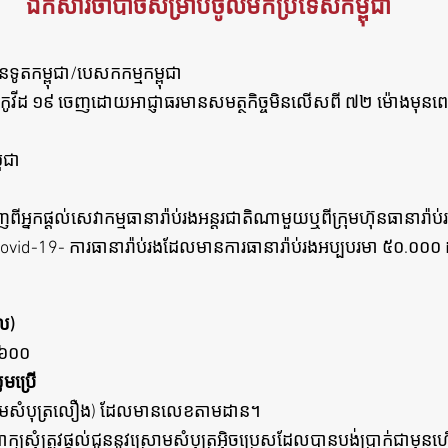
ឯកសារចាំបាច់សម្រាប់ចូលមកប្រទេសកម្ពុជា
តកម្ពុជា/បេសកកម្មកម្ពុជា
ិជ្ជមានកូវីដ ១៩ ចេញដោយអាជ្ញាធរមានសមត្ថកិច្ចមិនលើសពី ៧២ ម៉ោងម
ុជា
ិញពីអ្នកផ្តល់សេវាកម្មធានារ៉ាប់រងអន្តរជាតិណាមួយឬពីក្រុមហ៊ុនធានារ៉
ovid-19-
ការធានារ៉ាប់រងដែលមានការធានារ៉ាប់រងអប្បបរមា ៥០.០០០ ដុ
ុល)
​
 ២៦០០
ូមប្រើ
្រោមសំបុត្រលឿង) ដែលមានលេខតាមដាន។
ពាក្យសុំត្រូវផ្តល់ជូននូវស្រោមសំបុត្រអ៊ិចប្រេសដែលបានបង់ប្រាក់ជាមុ