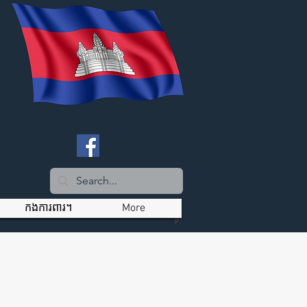
កងការពារ។
More