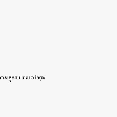
ណាស់ក្នុងរយៈពេល ៦ ខែចុង