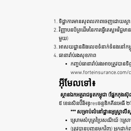
ទិដ្ឋាការមានសុពលភាពចេញដោយស្ថានទូ
វិញ្ញាបនប័ត្រដើមនៃការធ្វើតេស្តអវ
មួយ)
អាសយដ្ឋាននិងលេខទំនាក់ទំនងនៅកម្ព
ធានារ៉ាប់រងសុខភាព
កញ្ចប់ធានារ៉ាប់រងអាចត្រូវបានទ
www.forteinsurance.com/c
អ៊ីមែលទៅ៖
​
ស្ថានឯកអគ្គរាជទូតកម្ពុជា (ផ្នែកកុងស៊
៥ ខេនសិនប៊ឺរីអឌ្resចន្ទឌិកគីនអេធី
*** សម្រាប់លំនៅដ្ឋានអូស្ត្រាលីស
ស្រោមសំបុត្រប្រៃសណីយ៍ (ស
(ត្រូវបានបញ្ជូនមកវិញ) អ្នកដាក់