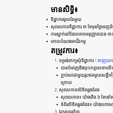
មានសិទ្ធិ៖
ទិដ្ឋាការចូលតែមួយ
សុពលភាពទិដ្ឋាការ ៣ ខែមុនថ្ងៃចេញដ
ការស្នាក់នៅដែលអាចអនុញ្ញាតបាន ៣០
គោលបំណងអាជីវកម្ម
តម្រូវការ៖
​
1. ទម្រង់ពាក្យសុំទិដ្ឋាការ
(
ទាញយកន
បានបំពេញនិងចុះហត្ថលេខាលើទម្រង់
ភ្ជាប់មកជាមួយរូបថតមួយសន្លឹក
ក្រោយ
2. សុពលភាពលិខិតឆ្លងដែន
សុពលភាព៖ យ៉ាងតិច ៦ ខែនៅស
ទំព័រលិខិតឆ្លងដែន៖ យ៉ាងហោ
3. ឯកសារគាំទ្រ