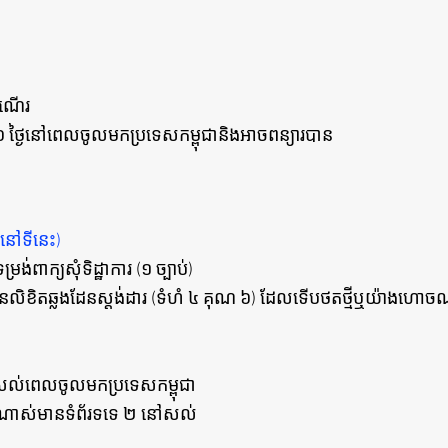
ំណើរ
 ថ្ងៃនៅពេលចូលមកប្រទេសកម្ពុជានិងអាចពន្យារបាន
ៅទីនេះ)
ពាក្យសុំទិដ្ឋាការ (១ ច្បាប់)
នៃលិខិតឆ្លងដែនស្តង់ដារ (ទំហំ ៤ គុណ ៦) ដែលទើបថតថ្មីឬយ៉ាងហោច
ល់ពេលចូលមកប្រទេសកម្ពុជា
ចណាស់មានទំព័រទទេ ២ នៅសល់