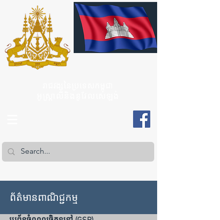
រាជវង្សនៃប្រទេសកម្ពុជា
អូស្ត្រាលីនិងនូវែលសេឡង់
ព័ត៌មានពាណិជ្ជកម្ម