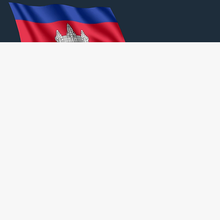
កងការពារ។
More