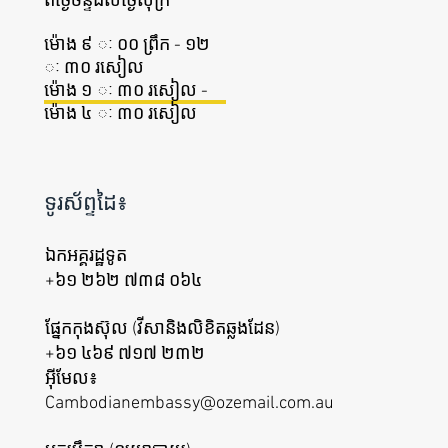
ពី​ថ្ងៃច័ន្ទ​ដល់​ថ្ងៃសុក្រ
ម៉ោង ៩ ៈ ០០ ព្រឹក - ១២
ៈ ៣០ រសៀល
ម៉ោង ១ ៈ ៣០ រសៀល -
ម៉ោង ៤ ៈ ៣០ រសៀល
ទូរស័ព្ទដៃ៖
ឯកអគ្គរដ្ឋទូត
+៦១ ២៦២ ៧៣៨ ០៦៤
ផ្នែកកុងស៊ុល (វីសានិងលិខិតឆ្លងដែន)
+៦១ ៤៦៩ ៧១៧ ២៣២
អ៊ីមែល៖
Cambodianembassy@ozemail.com.au