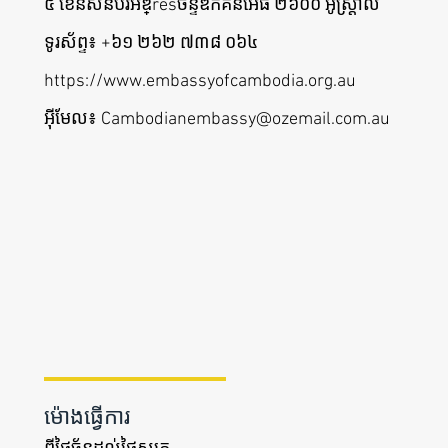
៥ ខេនសិនប៊ឺរីអឌ្resចន្ទឌិកគីនអេធី ២៦០០ អូស្ត្រាលី
ទូរស័ព្ទ៖ +៦១ ២៦២ ៧៣៨ ០៦៤
https://www.embassyofcambodia.org.au
អ៊ីមែល៖
Cambodianembassy@ozemail.com.au
ម៉ោង​ធ្វើការ