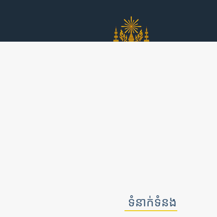
រាជវង្សនៃប្
អូស្ត្រាល
ប្រទេសកម្ពុជា
Culture & Rel
ទំនាក់ទំនង