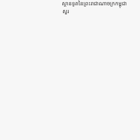
ស្ថានទូតនៃព្រះរាជាណាចក្រកម្ពុជា
សួរ