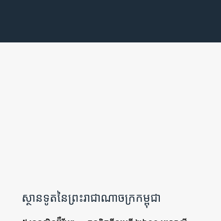
រទេសកម្ពុជា
ីនិងនូវែលសេឡង់
igion
សេវាកម្មកុងស៊ុល
ពាណិជ្ជកម្មនិងវិនិយោគ
ស្ថានទូតនៃព្រះរាជាណាចក្រកម្ពុជា