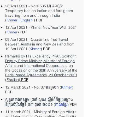
28 April 2021 - Note 535 MFA-IC/2
Temporary ban on Indian and foreigners
travelling from and through India
(
Khmer
|
English
) PDF
12 April 2021 - Khmer New Year Wish 2021
(
Khmer
) PDF
09 April 2021 - Quarantine-free Travel
between Australia and New Zealand from
19 April 2021 (
Khmer
) PDF
Remarks by His Excellency PRAK Sokhonn,
Deputy Prime Minister, Minister of Foreign
Affairs and International Cooperation, on
the Occasion of the 30th Anniversary of the
Paris Peace Agreements, 23 October 2021
(English
) PDF
12 March 2021 - No. 37 អនក្របក (
Khmer
)
PDF
សុន្ទរកថាឯកឧត្តម ប្រាក់ សុខុន ស្តីអំពីកិច្ចព្រមព្រាង
ទីក្រុងប៉ារីសថ្ងៃទី ២៣ តុលា ២០២១ (
ភាសាខ្មែរ
) PDF
11 March 2021 - Ministry of Foreign Affairs
and International Cooperation - Cambodia