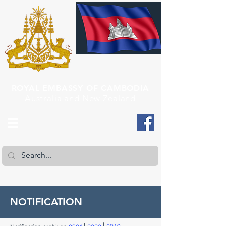
ROYAL EMBASSY OF CAMBODIA
Australia and New Zealand
NOTIFICATION
|
|