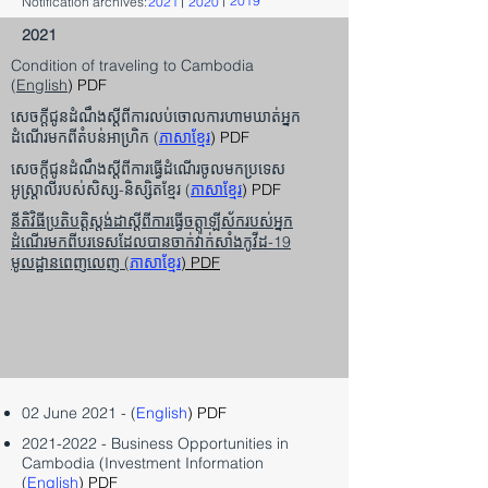
2019
Notification archives:
2021
2020
2021
Condition of traveling to Cambodia
(
English
) PDF
សេចក្តីជូនដំណឹងស្តីពីការលប់ចោលការហាមឃាត់អ្នក
ដំណើរមកពីតំបន់អាហ្រិក (
ភាសាខ្មែរ
) PDF
សេចក្តីជូនដំណឹងស្តីពីការធ្វើដំណើរចូលមកប្រទេស
អូស្រ្តាលីរបស់សិស្ស-និស្សិតខ្មែរ (
ភាសាខ្មែរ
) PDF
នីតិវិធីប្រតិបត្តិស្តង់ដាស្តីពីការធ្វើចត្តាឡីស័ករបស់អ្នក
ដំណើរមកពីបរទេសដែលបានចាក់វ៉ាក់សាំងកូវីដ-19
មូលដ្ឋានពេញលេញ (
ភាសាខ្មែរ
) PDF
02 June 2021 - (
English
) PDF
2021-2022
- Business Opportunities in
Cambodia (Investment Information
(
English
) PDF