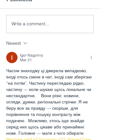
Write a comment...
Announcement of the
The announcem
closure of the Royal
the temporary c
Embassy of Cambodia
the Royal Embas
Newest
for the holiday and
Cambodia to Au
construction
and New Zeala
Igor Nagorniy
Mar 21
Часом знаходжу ці джерела випадково, 
іноді хтось скине в чат, іноді сам зберігаю 
“на потім”. Частину переглядаю рідко, 
частину — коли шукаю щось локальне чи 
нестандартне.    Вони різні: новини, 
огляди, думки, регіональні стрічки. Я не 
беру все за правду — скоріше, для 
порівняння та пошуку контрасту між 
подачею.  Можливо, хтось іще знайде 
серед них щось цікаве або принаймні 
нове. Головне — мати з чого обирати.  
М
к
х
5
г
нк
w69
п
53
mp
кг
чг
ч
d23
46
н
чн
47
чо
у