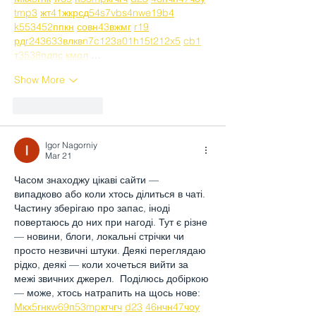
tmp3
жт
41
ж
кр
сд
54
s7
vb
s4
nw
e19
b4
k55
34
52
пп
кн
с
о
вн
43
вж
мг
r19
рд
r24
36
33
вл
кв
n7
c123
a01
h15
t21
2x5
cb1
т
35
38
пд
пс
км
ол
 …
Show More
Like
Reply
Igor Nagorniy
Mar 21
Часом знаходжу цікаві сайти — 
випадково або коли хтось ділиться в чаті. 
Частину зберігаю про запас, іноді 
повертаюсь до них при нагоді. Тут є різне 
— новини, блоги, локальні стрічки чи 
просто незвичні штуки. Деякі переглядаю 
рідко, деякі — коли хочеться вийти за 
межі звичних джерел.  Поділюсь добіркою 
— може, хтось натрапить на щось нове:  
М
к
х
5
г
нк
w69
п
53
mp
кг
чг
ч
d23
46
н
чн
47
чо
у