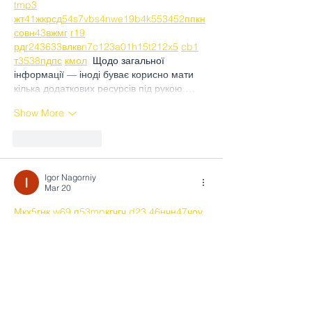
tmp3
жт
41
ж
кр
сд
54
s7
vb
s4
nw
e19
b4
k55
34
52
пп
кн
с
о
вн
43
вж
мг
r19
рд
r24
36
33
вл
кв
n7
c123
a01
h15
t21
2x5
cb1
т
35
38
пд
пс
км
ол
  Щодо загальної 
інформації — іноді буває корисно мати 
кілька додаткових ресурсів під рукою.…
Show More
Like
Reply
Igor Nagorniy
Mar 20
М
к
х
5
г
нк
w69
п
53
mp
кг
чг
ч
d23
46
н
чн
47
чо
у
tmp3
жт
41
ж
кр
сд
54
s7
vb
s4
nw
e19
b4
k55
34
52
пп
кн
с
о
вн
43
вж
мг
r19
рд
r24
36
33
вл
кв
n7
c123
a01
h15
t21
2x5
cb1
т
35
38
пд
пс
км
ол
  Часом знаходжу ці 
джерела випадково, іноді хтось скине в 
чат, іноді сам зберігаю “на потім”. 
Частину переглядаю рідко, частину — 